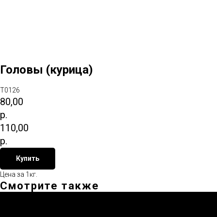
Головы (курица)
T0126
80,00
р.
110,00
р.
Купить
Цена за 1кг.
Смотрите также